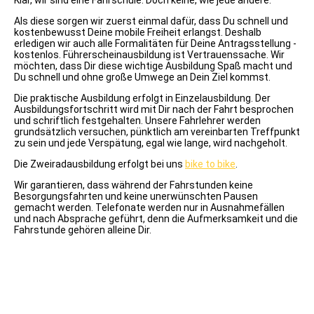
Klar, wir sind eine Fahrschule. Doch keine, wie jede andere.
Klasse
B96
Als diese sorgen wir zuerst einmal dafür, dass Du schnell und
Klasse
kostenbewusst Deine mobile Freiheit erlangst. Deshalb
T
erledigen wir auch alle Formalitäten für Deine Antragsstellung -
Klasse
kostenlos. Führerscheinausbildung ist Vertrauenssache. Wir
L
möchten, dass Dir diese wichtige Ausbildung Spaß macht und
Klasse
Du schnell und ohne große Umwege an Dein Ziel kommst.
C
Klasse
Die praktische Ausbildung erfolgt in Einzelausbildung. Der
CE
Ausbildungsfortschritt wird mit Dir nach der Fahrt besprochen
Klasse
und schriftlich festgehalten. Unsere Fahrlehrer werden
C1
grundsätzlich versuchen, pünktlich am vereinbarten Treffpunkt
Klasse
zu sein und jede Verspätung, egal wie lange, wird nachgeholt.
C1E
Klasse
Die Zweiradausbildung erfolgt bei uns
bike to bike
.
D
Klasse
Wir garantieren, dass während der Fahrstunden keine
DE
Besorgungsfahrten und keine unerwünschten Pausen
Klasse
gemacht werden. Telefonate werden nur in Ausnahmefällen
D1
und nach Absprache geführt, denn die Aufmerksamkeit und die
Klasse
Fahrstunde gehören alleine Dir.
D1E
Mofa
ÜBER
UNS
Ausbildungsvideos
TOM
EVI