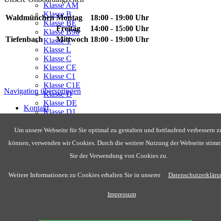
Klasse AM
Klasse B
Waldmünchen
Montag
18:00 - 19:00 Uhr
Klasse BE
Freitag
14:00 - 15:00 Uhr
Klasse B96
Tiefenbach
Mittwoch
18:00 - 19:00 Uhr
Klasse T
Klasse L
Klasse C
Klasse CE
Klasse C1
Klasse C1E
Navigation überspringen
Klasse D
Klasse DE
Kontakt
Klasse D1
Chronik
Klasse D1E
Mofa
Um unsere Webseite für Sie optimal zu gestalten und fortlaufend verbessern z
ÜBER UNS
können, verwenden wir Cookies. Durch die weitere Nutzung der Webseite stim
Ausbildungsvideos
TOM
Sie der Verwendung von Cookies zu.
EVI
To.P. Fahrschule Tom Preißing
Ausbildungsvideos
Weitere Informationen zu Cookies erhalten Sie in unserer
Datenschutzerklär
Inhaber: Thomas Preißing
JOACHIM
Bahnhofstraße 20
To.P. NEWS
Impressum
93449 Waldmünchen
To.P. FAHRSCHÜLER
Tel: 09972/903344
Fax: 09972/903391