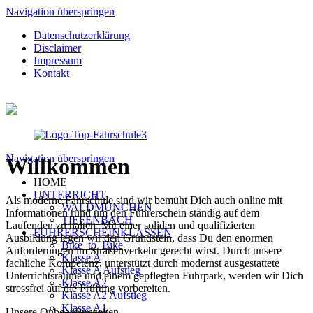
Navigation überspringen
Datenschutzerklärung
Disclaimer
Impressum
Kontakt
Navigation überspringen
Willkommen
HOME
UNTERRICHT
Als moderne Fahrschule sind wir bemüht Dich auch online mit
WALDMÜNCHEN
Informationen rund um den Führerschein ständig auf dem
TIEFENBACH
Laufenden zu halten. Mit einer soliden und qualifizierten
FÜHRERSCHEINKLASSEN
Ausbildung legen wir den Grundstein, dass Du den enormen
Bike_to_Bike
Anforderungen im Straßenverkehr gerecht wirst. Durch unsere
Klasse A
fachliche Kompetenz, unterstützt durch modernst ausgestattete
Klasse A Aufstieg
Unterrichtsräume und einem gepflegten Fuhrpark, werden wir Dich
Klasse A2
stressfrei auf die Prüfung vorbereiten.
Klasse A2 Aufstieg
Klasse A1
Unsere Onboardingzeiten