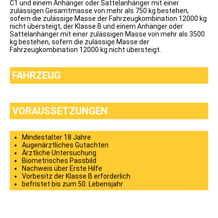
Klasse
C1 und einem Anhänger oder Sattelanhänger mit einer
B96
zulässigen Gesamtmasse von mehr als 750 kg bestehen,
Klasse
sofern die zulässige Masse der Fahrzeugkombination 12000 kg
T
nicht übersteigt, der Klasse B und einem Anhänger oder
Klasse
Sattelanhänger mit einer zulässigen Masse von mehr als 3500
L
kg bestehen, sofern die zulässige Masse der
Klasse
Fahrzeugkombination 12000 kg nicht übersteigt.
C
Klasse
CE
FAHRZEUG
Klasse
C1
Klasse
C1E
VORAUSSETZUNGEN
Klasse
D
Klasse
DE
Mindestalter 18 Jahre
Klasse
Augenärztliches Gutachten
D1
Ärztliche Untersuchung
Klasse
Biometrisches Passbild
D1E
Nachweis über Erste Hilfe
Mofa
Vorbesitz der Klasse B erforderlich
ÜBER
befristet bis zum 50. Lebensjahr
UNS
Ausbildungsvideos
TOM
EVI