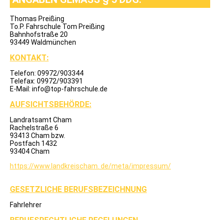
Klasse
B96
Klasse
Thomas Preißing
T
To.P. Fahrschule Tom Preißing
Klasse
Bahnhofstraße 20
L
93449 Waldmünchen
Klasse
KONTAKT:
C
Klasse
CE
Telefon: 09972/903344
Klasse
Telefax: 09972/903391
C1
E-Mail: info@top-fahrschule.de
Klasse
AUFSICHTSBEHÖRDE:
C1E
Klasse
Landratsamt Cham
D
Rachelstraße 6
Klasse
93413 Cham bzw.
DE
Postfach 1432
Klasse
93404 Cham
D1
Klasse
https://www.landkreischam. de/meta/impressum/
D1E
Mofa
ÜBER
GESETZLICHE BERUFSBEZEICHNUNG
UNS
Ausbildungsvideos
Fahrlehrer
TOM
EVI