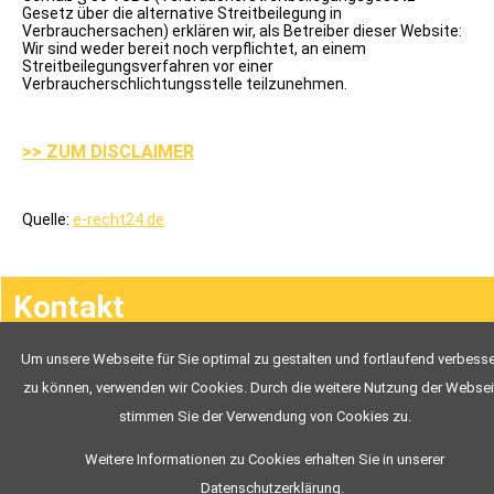
Gesetz über die alternative Streitbeilegung in
Verbrauchersachen) erklären wir, als Betreiber dieser Website:
Wir sind weder bereit noch verpflichtet, an einem
Streitbeilegungsverfahren vor einer
Verbraucherschlichtungsstelle teilzunehmen.
>> ZUM DISCLAIMER
Quelle:
e-recht24.de
Navigation
Kontakt
überspringen
Um unsere Webseite für Sie optimal zu gestalten und fortlaufend verbess
Chronik
zu können, verwenden wir Cookies. Durch die weitere Nutzung der Websei
stimmen Sie der Verwendung von Cookies zu.
Weitere Informationen zu Cookies erhalten Sie in unserer
Datenschutzerklärung
.