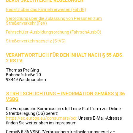
BERUFSRECHTLICHE REGELUNGEN
Ausbildungsvideos
JOACHIM
Gesetz über das Fahrlehrerwesen (FahrlG)
To.P.
NEWS
Verordnung über die Zulassung von Personen zum
To.P.
Straßenverkehr (FeV)
FAHRSCHÜLER
Fahrschüler-Ausbildungsordnung (FahrschAusbO)
Straßenverkehrsgesetz (StVG)
VERANTWORTLICH FÜR DEN INHALT NACH § 55 ABS.
2 RSTV:
Thomas Preißing
Bahnhofstraße 20
93449 Waldmünchen
STREITSCHLICHTUNG – INFORMATION GEMÄSS § 36 V
SBG
Die Europäische Kommission stellt eine Plattform zur Online-
Streitbeilegung (OS) bereit:
https://ec.europa.eu/consumers/odr
. Unsere E-Mail-Adresse
finden Sie weiter oben im Impressum.
Gemäß § 36 VSBG (Verbraucherstreitbeilegungsgesetz –